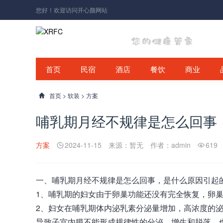
您好！欢迎访问开心颜网站
首页
民宿
酒店
餐饮
商业
首页
>
软装
>
方案
哺乳期月经不规律是怎么回事
方案
2024-11-15
来源：暂无
作者：admin
619
一、
哺乳期月经不规律
是怎么回事，是什么原因引起
1、哺乳期的妇女由于卵巢功能还没有完全恢复，卵
2、妇女在哺乳期体内泌乳素分泌量增加，高浓度的
导致子宫内膜不能形成规律性的分泌、增生和脱落，