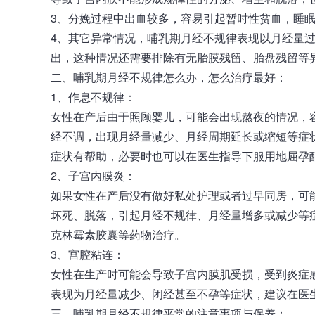
3、分娩过程中出血较多，容易引起暂时性贫血，睡
4、其它异常情况，哺乳期月经不规律表现以月经量
出，这种情况还需要排除有无胎膜残留、胎盘残留等
二、
哺乳期月经不规律
怎么办，怎么治疗最好：
1、作息不规律：
女性在产后由于照顾婴儿，可能会出现熬夜的情况，
经不调，出现月经量减少、月经周期延长或缩短等症
症状有帮助，必要时也可以在医生指导下服用地屈孕
2、子宫内膜炎：
如果女性在产后没有做好私处护理或者过早同房，可
坏死、脱落，引起月经不规律、月经量增多或减少等
克林霉素胶囊等药物治疗。
3、宫腔粘连：
女性在生产时可能会导致子宫内膜肌受损，受到炎症
表现为月经量减少、闭经甚至不孕等症状，建议在医
三、
哺乳期月经不规律
平常的注意事项与保养：