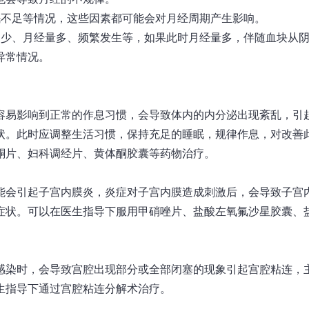
眠不足等情况，这些因素都可能会对月经周期产生影响。
过少、月经量多、频繁发生等，如果此时月经量多，伴随血块从
异常情况。
容易影响到正常的作息习惯，会导致体内的内分泌出现紊乱，引
状。此时应调整生活习惯，保持充足的睡眠，规律作息，对改善
酮片、妇科调经片、黄体酮胶囊等药物治疗。
能会引起子宫内膜炎，炎症对子宫内膜造成刺激后，会导致子宫
症状。可以在医生指导下服用甲硝唑片、盐酸左氧氟沙星胶囊、
感染时，会导致宫腔出现部分或全部闭塞的现象引起宫腔粘连，
生指导下通过宫腔粘连分解术治疗。