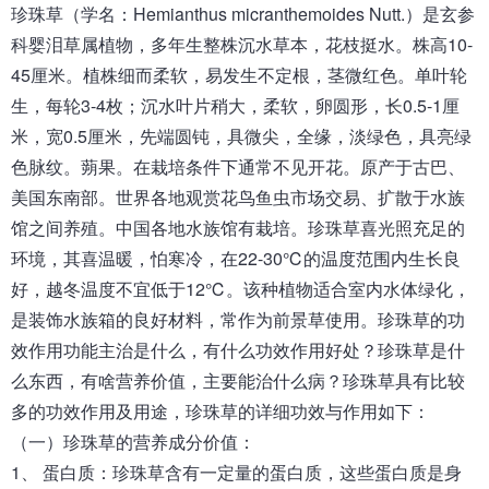
珍珠草（学名：Hemianthus micranthemoides Nutt.）是玄参
科婴泪草属植物，多年生整株沉水草本，花枝挺水。株高10-
45厘米。植株细而柔软，易发生不定根，茎微红色。单叶轮
生，每轮3-4枚；沉水叶片稍大，柔软，卵圆形，长0.5-1厘
米，宽0.5厘米，先端圆钝，具微尖，全缘，淡绿色，具亮绿
色脉纹。蒴果。在栽培条件下通常不见开花。原产于古巴、
美国东南部。世界各地观赏花鸟鱼虫市场交易、扩散于水族
馆之间养殖。中国各地水族馆有栽培。珍珠草喜光照充足的
环境，其喜温暖，怕寒冷，在22-30℃的温度范围内生长良
好，越冬温度不宜低于12℃。该种植物适合室内水体绿化，
是装饰水族箱的良好材料，常作为前景草使用。珍珠草的功
效作用功能主治是什么，有什么功效作用好处？珍珠草是什
么东西，有啥营养价值，主要能治什么病？珍珠草具有比较
多的功效作用及用途，珍珠草的详细功效与作用如下：
（一）珍珠草的营养成分价值：
1、 蛋白质：珍珠草含有一定量的蛋白质，这些蛋白质是身