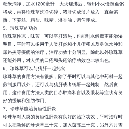
粳米淘净，加水1200毫升，大火烧沸后，转用小火慢熬至粥
将成，再将珍珠草洗净切碎，猪肝切成薄片放入，直至粥
熟，下姜丝、精盐、味精，淋香油，调匀即成。
5、珍珠草的功效
珍珠草性凉，味苦，可以平肝清热，也能利水解毒更能渗湿
明目，平时可以多用于人类肝炎和小儿疳积以及身体水肿和
尿路炎等疾病的治疗，治疗功效十分明显。除此以外珍珠草
还能外用，对人类的口疮和头疮治疗功效也比较出色。
6、珍珠草可以与猪肝一起炖食
珍珠草的食用方法有很多，除了平时可以与其他中药材一起
煎制服用以外，还可以与猪肝或者鸭肝一起炖制，然后食
用，这种食用方法人类的目赤肿痛和盲以及眼花等症状有良
好的缓解和预防作用。
7、珍珠草能治黄疸性肝炎
珍珠草对人类的黄疸性肝炎有良好的治疗功效，平时治疗时
可以把新鲜的珍珠草三十克，加入茵陈三十克，另外六月雪